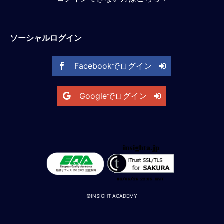
M
E
ソーシャルログイン
全
体
Facebookでログイン
像
シ
Googleでログイン
リ
ー
ズ
別
国
別
駐
在
員
©INSIGHT ACADEMY
研
修
グ