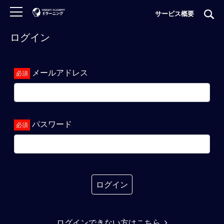
サービス概要
ログイン
ロ
グ
イ
メールアドレス
ン
非
会
員
パスワード
の
方
は
こ
ち
ら
ログイン
H
ログインできない方はこちら
O