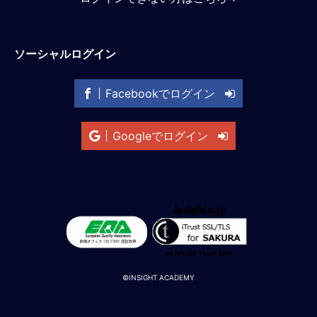
M
E
ソーシャルログイン
全
体
Facebookでログイン
像
シ
Googleでログイン
リ
ー
ズ
別
国
別
駐
在
員
©INSIGHT ACADEMY
研
修
グ