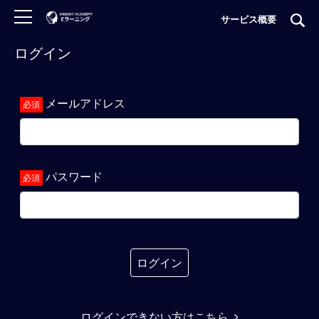
サービス概要
ログイン
ロ
グ
イ
メールアドレス
ン
非
会
員
パスワード
の
方
は
こ
ち
ら
ログイン
H
ログインできない方はこちら
O