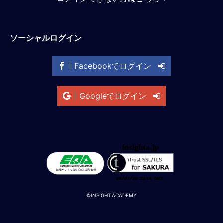
M
E
ソーシャルログイン
全
体
Facebookでログイン
像
シ
Googleでログイン
リ
ー
ズ
別
国
別
駐
在
員
©INSIGHT ACADEMY
研
修
グ