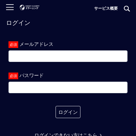
サービス概要
ログイン
ロ
グ
イ
メールアドレス
ン
非
会
員
パスワード
の
方
は
こ
ち
ら
ログイン
H
ログインできない方はこちら
O