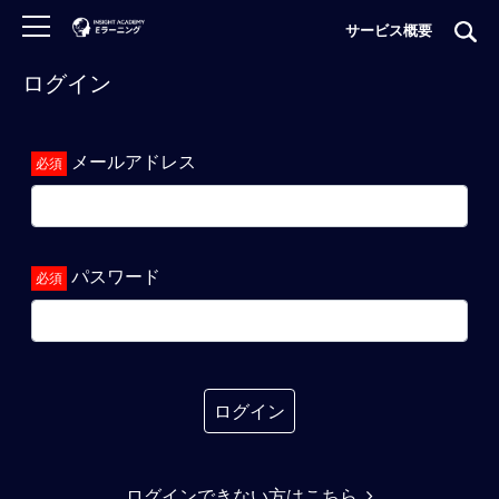
サービス概要
ログイン
ロ
グ
イ
メールアドレス
ン
非
会
員
パスワード
の
方
は
こ
ち
ら
ログイン
H
ログインできない方はこちら
O