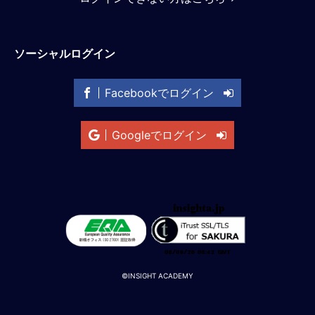
M
E
ソーシャルログイン
全
体
Facebookでログイン
像
シ
Googleでログイン
リ
ー
ズ
別
国
別
駐
在
員
©INSIGHT ACADEMY
研
修
グ