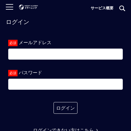
サービス概要
ログイン
ロ
グ
イ
メールアドレス
ン
非
会
員
パスワード
の
方
は
こ
ち
ら
ログイン
H
ログインできない方はこちら
O