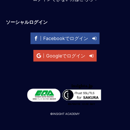
M
E
ソーシャルログイン
全
体
Facebookでログイン
像
シ
Googleでログイン
リ
ー
ズ
別
国
別
駐
在
員
©INSIGHT ACADEMY
研
修
グ