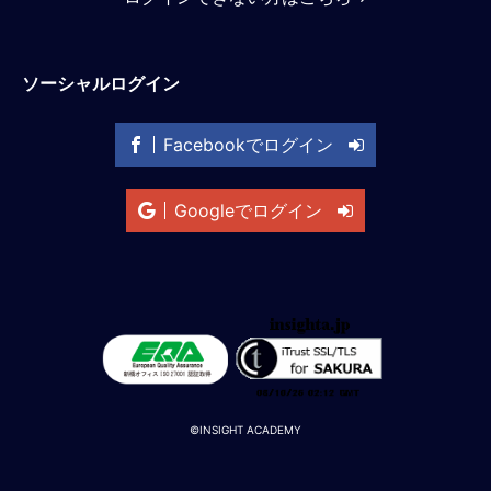
M
E
ソーシャルログイン
全
体
Facebookでログイン
像
シ
Googleでログイン
リ
ー
ズ
別
国
別
駐
在
員
©INSIGHT ACADEMY
研
修
グ