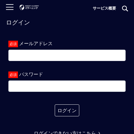
サービス概要
ログイン
ロ
グ
イ
メールアドレス
ン
非
会
員
パスワード
の
方
は
こ
ち
ら
ログイン
H
ログインできない方はこちら
O