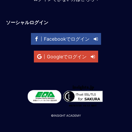
M
E
ソーシャルログイン
全
体
Facebookでログイン
像
シ
Googleでログイン
リ
ー
ズ
別
国
別
駐
在
員
©INSIGHT ACADEMY
研
修
グ