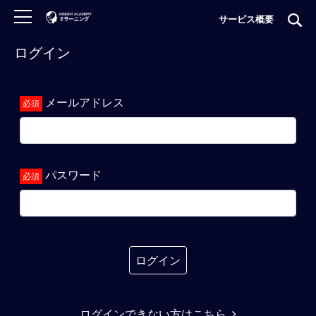
サービス概要
ログイン
ロ
グ
イ
メールアドレス
ン
非
会
員
パスワード
の
方
は
こ
ち
ら
ログイン
H
ログインできない方はこちら
O