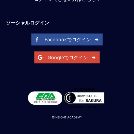
M
E
ソーシャルログイン
全
体
Facebookでログイン
像
シ
Googleでログイン
リ
ー
ズ
別
国
別
駐
在
員
©INSIGHT ACADEMY
研
修
グ