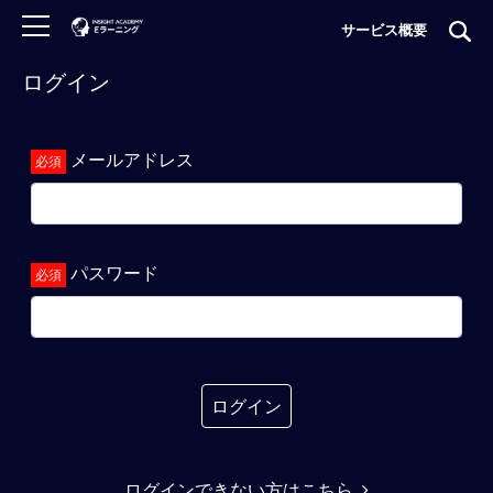
サービス概要
ログイン
ロ
グ
イ
メールアドレス
ン
非
会
員
パスワード
の
方
は
こ
ち
ら
ログイン
H
ログインできない方はこちら
O