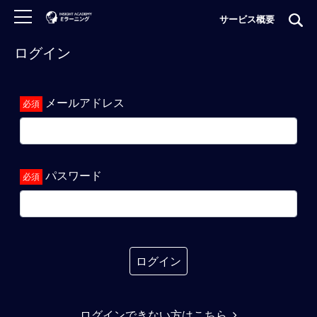
サービス概要
ログイン
ロ
グ
イ
メールアドレス
ン
非
会
員
パスワード
の
方
は
こ
ち
ら
ログイン
H
ログインできない方はこちら
O