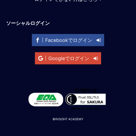
M
E
ソーシャルログイン
全
体
Facebookでログイン
像
シ
Googleでログイン
リ
ー
ズ
別
国
別
駐
在
員
©INSIGHT ACADEMY
研
修
グ