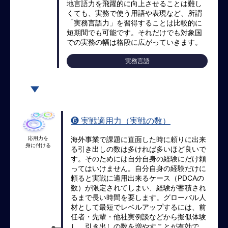
事
地言語力を飛躍的に向上させることは難し
業
くても、実務で使う用語や表現など、所謂
コ
「実務言語力」を習得することは比較的に
短期間でも可能です。それだけでも対象国
ン
での実務の幅は格段に広がっていきます。
プ
ラ
実務言語
イ
ア
ン
ス：
国
❻ 実戦適用力（実戦の数）
別
ビ
応用力を
海外事業で課題に直面した時に頼りに出来
ジ
身に付ける
る引き出しの数は多ければ多いほど良いで
ネ
す。そのためには自分自身の経験にだけ頼
ス
ってはいけません。自分自身の経験だけに
頼ると実戦に適用出来るケース（PDCAの
法
数）が限定されてしまい、経験が蓄積され
務
るまで長い時間を要します。グローバル人
／
材として最短でレベルアップするには、前
課
任者・先輩・他社実例談などから擬似体験
題
し、引き出しの数を増やすことが有効で