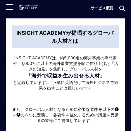
サービス概要
ロ
グ
INSIGHT ACADEMYが提唱するグローバ
イ
ル人材とは
ン
非
INSIGHT ACADEMYは、約5,000名の海外事業の専門家
や、1,000社に以上の海外事業支援を軸に作り上げた「活
会
きた知見」を集約し、グローバル人材を
員
「海外で収益を生み出せる人材」
の
方
と定義しています。（≠単に英語だけで海外ビジネスで結
果を出すことは難しいです）
は
こ
ち
ら
また、グローバル人材となるために必要な要件を以下の❶
～❻の６つに定義し、各要件を強化するための講座を受講
者の皆様にご提供しています。
H
O