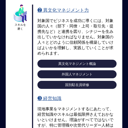
ロ
❷ 異文化マネジメント力
ー
バ
対象国でビジネスを成功に導くには、対象
ル
スキルを
国の人々（部下・同僚・上司・取引先・提
磨く
思
携先など）と連携を図り、シナジーを生み
考
出していかなければなりません。対象国の
人々とどのように信頼関係を構築していけ
グ
ばよいかを理解し、実践していくことが求
ロ
められます。
ー
バ
異文化マネジメント概論
ル
外国人マネジメント
マ
イ
国別駐在員研修
ン
ド
❸ 経営知識
醸
成
現地事業をマネジメントするにあたって、
経営知識やスキルは最低限押さえておかな
異
いといけません。理論がすべてではないで
文
すが、特に管理職や次世代リーダー人材は
化