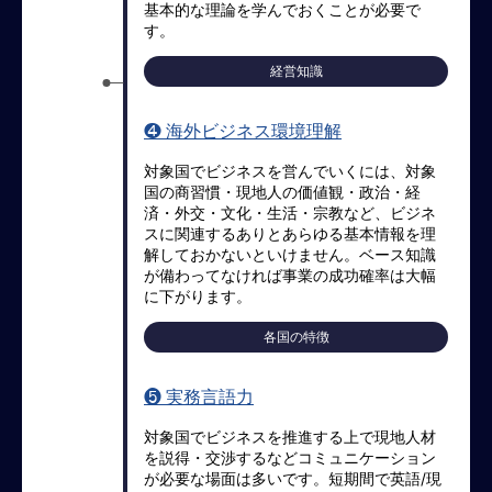
基本的な理論を学んでおくことが必要で
マ
す。
ネ
ジ
経営知識
メ
ン
❹ 海外ビジネス環境理解
ト
概
対象国でビジネスを営んでいくには、対象
要
国の商習慣・現地人の価値観・政治・経
済・外交・文化・生活・宗教など、ビジネ
外
スに関連するありとあらゆる基本情報を理
国
解しておかないといけません。ベース知識
人
が備わってなければ事業の成功確率は大幅
マ
に下がります。
ネ
各国の特徴
ジ
メ
ン
❺ 実務言語力
ト
対象国でビジネスを推進する上で現地人材
海
を説得・交渉するなどコミュニケーション
外
が必要な場面は多いです。短期間で英語/現