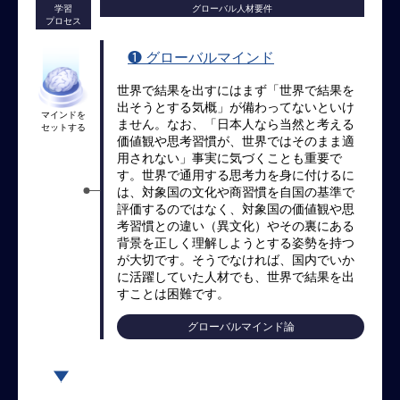
学習
グローバル人材要件
M
プロセス
E
❶ グローバルマインド
全
世界で結果を出すにはまず「世界で結果を
体
出そうとする気概」が備わってないといけ
マインドを
ません。なお、「日本人なら当然と考える
像
セットする
価値観や思考習慣が、世界ではそのまま適
用されない」事実に気づくことも重要で
シ
す。世界で通用する思考力を身に付けるに
リ
は、対象国の文化や商習慣を自国の基準で
ー
評価するのではなく、対象国の価値観や思
ズ
考習慣との違い（異文化）やその裏にある
別
背景を正しく理解しようとする姿勢を持つ
国
が大切です。そうでなければ、国内でいか
別
に活躍していた人材でも、世界で結果を出
すことは困難です。
駐
在
グローバルマインド論
員
研
修
グ