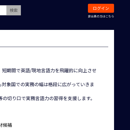
ログイン
検索
非会員の方はこちら
。短期間で英語/現地言語力を飛躍的に向上させ
も対象国での実務の幅は格段に広がっていきま
等の切り口で実務言語力の習得を支援します。
材候補