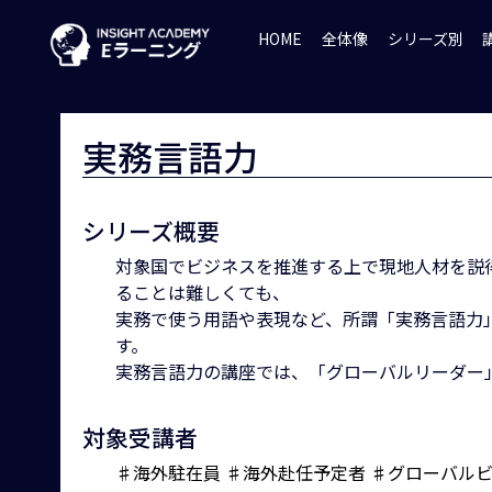
HOME
全体像
シリーズ別
実務言語力
シリーズ概要
対象国でビジネスを推進する上で現地人材を説
ることは難しくても、
実務で使う用語や表現など、所謂「実務言語力
す。
実務言語力の講座では、「グローバルリーダー
対象受講者
♯海外駐在員
♯海外赴任予定者
♯グローバル