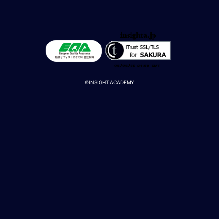
M
E
全
体
像
©INSIGHT ACADEMY
シ
リ
ー
ズ
別
国
別
駐
在
員
研
修
グ