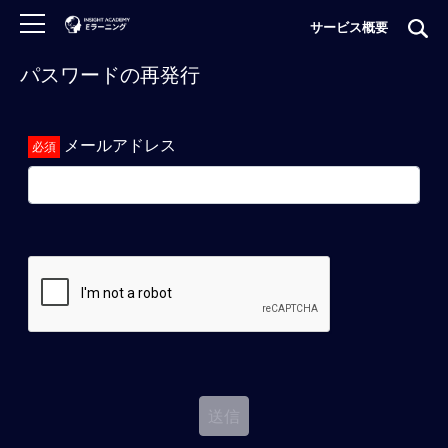
サービス概要
パスワードの再発行
ロ
グ
イ
メールアドレス
ン
非
会
員
の
方
は
こ
ち
ら
送信
H
O