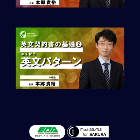
別
対
策
各
国
の
特
徴
安
全
対
策/
海
外
赴
任
生
活
海