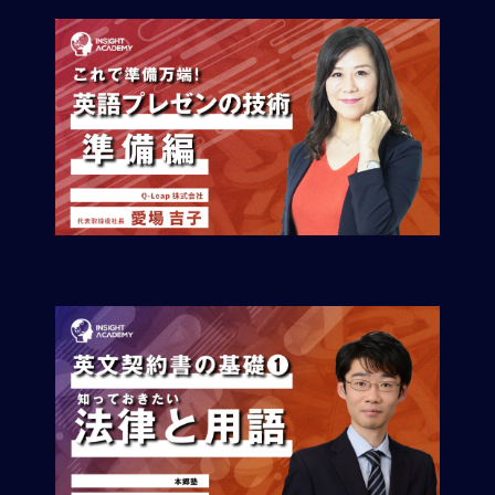
事
業
コ
ン
プ
ラ
イ
ア
ン
ス：
国
別
ビ
ジ
ネ
ス
法
務
／
課
題