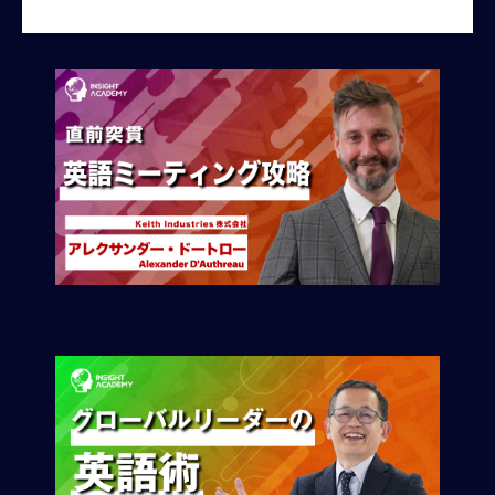
ル人材候補
M
E
全
体
像
シ
リ
ー
ズ
別
国
別
駐
在
員
研
修
グ