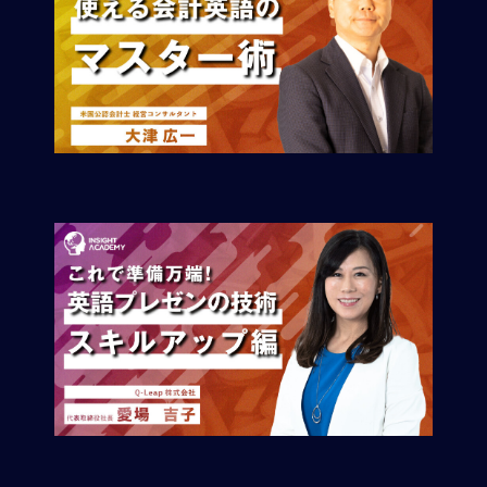
マ
ネ
ジ
メ
ン
ト
概
要
外
国
人
マ
ネ
ジ
メ
ン
ト
海
外