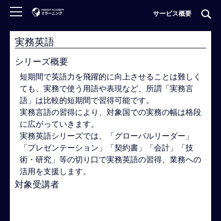
サービス概要
実務英語
ロ
グ
シリーズ概要
イ
短期間で英語力を飛躍的に向上させることは難しく
ン
ても、実務で使う用語や表現など、所謂「実務言
非
語」は比較的短期間で習得可能です。
会
実務言語の習得により、対象国での実務の幅は格段
員
に広がっていきます。
の
実務英語シリーズでは、「グローバルリーダー」
方
「プレゼンテーション」「契約書」「会計」「技
は
術・研究」等の切り口で実務英語の習得、業務への
こ
ち
活用を支援します。
ら
対象受講者
♯海外駐在員
♯海外赴任予定者
♯グローバルビジネ
H
ス管理職
♯グローバルビジネス中堅若手
#グローバ
O