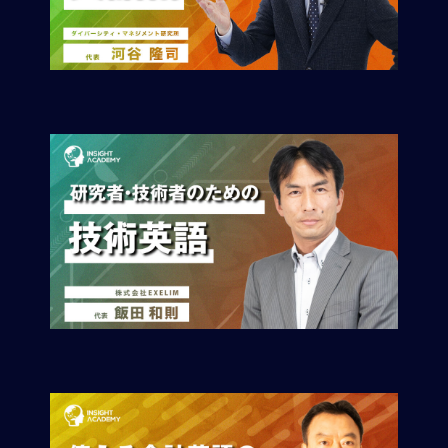
ロ
ー
バ
ル
思
考
グ
ロ
ー
バ
ル
マ
イ
ン
ド
醸
成
異
文
化