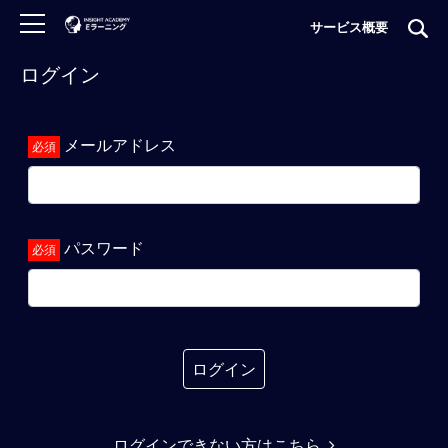
サービス概要
ログイン
ロ
グ
イ
メールアドレス
ン
非
会
員
パスワード
の
方
は
こ
ち
ら
ログイン
H
ログインできない方はこちら
O