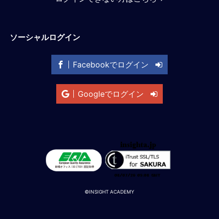
M
E
ソーシャルログイン
全
体
Facebookでログイン
像
シ
Googleでログイン
リ
ー
ズ
別
国
別
駐
在
員
©INSIGHT ACADEMY
研
修
グ