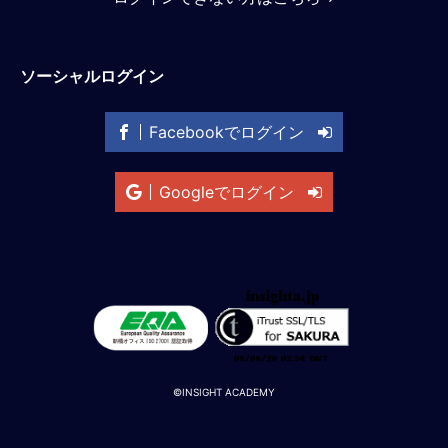
M
E
ソーシャルログイン
全
体
Facebookでログイン
像
シ
Googleでログイン
リ
ー
ズ
別
国
別
駐
在
員
©INSIGHT ACADEMY
研
修
グ