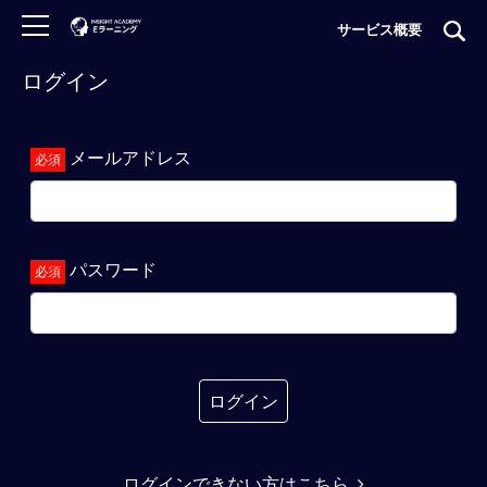
サービス概要
ログイン
ロ
グ
イ
メールアドレス
ン
非
会
員
パスワード
の
方
は
こ
ち
ら
ログイン
H
ログインできない方はこちら
O