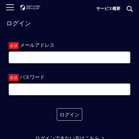
サービス概要
ログイン
ロ
グ
イ
メールアドレス
ン
非
会
員
パスワード
の
方
は
こ
ち
ら
ログイン
H
ログインできない方はこちら
O