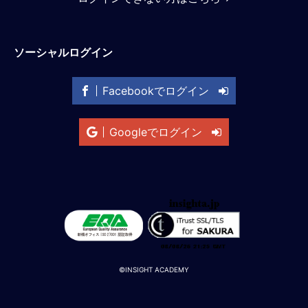
M
E
ソーシャルログイン
全
体
Facebookでログイン
像
シ
Googleでログイン
リ
ー
ズ
別
国
別
駐
在
員
©INSIGHT ACADEMY
研
修
グ