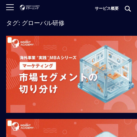
サービス概要
タグ: グローバル研修
ロ
グ
イ
ン
非
会
員
の
方
は
こ
ち
ら
H
O