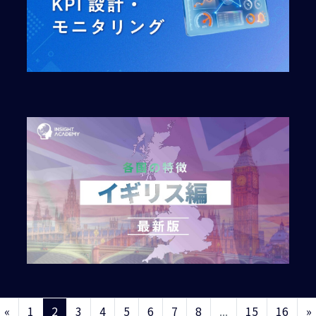
«
1
2
3
4
5
6
7
8
...
15
16
»