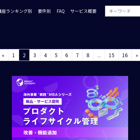
講座ランキング別
要件別
FAQ
サービス概要
«
1
2
3
4
5
6
7
8
...
15
16
»