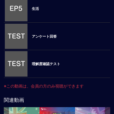
ロ
生活
ー
バ
ル
思
考
アンケート回答
グ
ロ
ー
バ
ル
理解度確認テスト
マ
イ
ン
ド
※この動画は、会員の方のみ視聴ができます
醸
成
関連動画
異
文
化