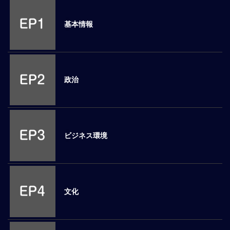
M
E
基本情報
全
体
像
政治
シ
リ
ー
ズ
別
ビジネス環境
国
別
駐
在
文化
員
研
修
グ