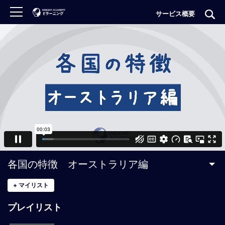
サービス概要
ロ
グ
イ
ン
非
会
員
の
方
は
こ
各国の特徴 オーストラリア編
ち
ら
+
マイリスト
プレイリスト
H
O