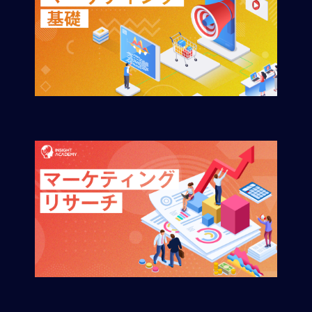
M
E
全
体
像
シ
リ
ー
ズ
別
国
別
駐
在
員
研
修
グ