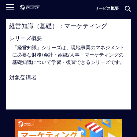
サービス概要
経営知識（基礎）：マーケティング
ロ
グ
シリーズ概要
イ
「経営知識」シリーズは、現地事業のマネジメント
ン
に必要な財務/会計・組織/人事・マーケティングの
非
基礎知識について学習・復習できるシリーズです。
会
員
対象受講者
の
方
♯海外駐在員
♯海外赴任予定者
♯グローバルビジネ
は
ス管理職
♯グローバルビジネス中堅若手
#グローバ
こ
ル人材候補
ち
ら
H
O