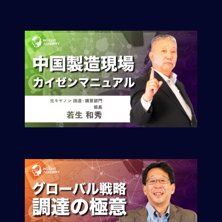
ロ
ー
バ
ル
思
考
グ
ロ
ー
バ
ル
マ
イ
ン
ド
醸
成
異
文
化