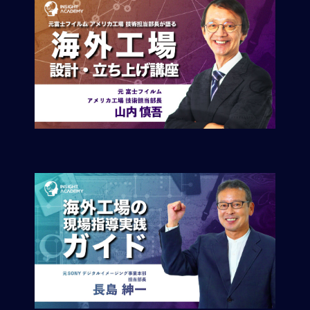
M
E
全
体
像
シ
リ
ー
ズ
別
国
別
駐
在
員
研
修
グ