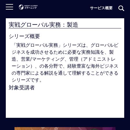
サービス概要
実戦グローバル実務：製造
ロ
グ
シリーズ概要
イ
「実戦グローバル実務」シリーズは、グローバルビ
ン
ジネスを成功させるために必要な実
務知識を、製
非
造、営業/マーケティング、管理（アドミニストレ
会
ーション）、の各分野で、経験豊富な海外ビジネス
員
の専門家による解説を通して理解することができる
の
シリーズです。
方
対象受講者
は
こ
♯海外駐在員
♯海外赴任予定者
♯グローバルビジネ
ち
ス管理職
♯グローバルビジネス中堅若手
♯研究者・
ら
技術者
H
O