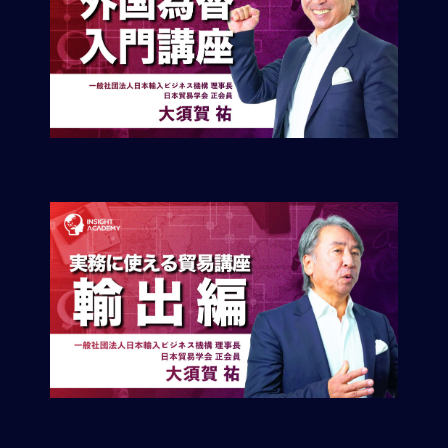
M
E
全
体
像
シ
リ
ー
ズ
別
国
別
駐
在
員
研
修
グ