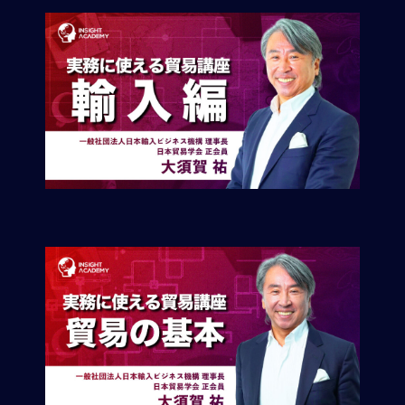
ロ
ー
バ
ル
思
考
グ
ロ
ー
バ
ル
マ
イ
ン
ド
醸
成
異
文
化