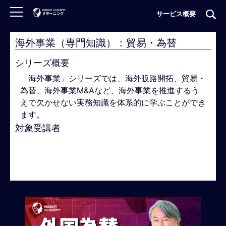
サービス概要
海外事業（専門知識）：貿易・為替
ロ
グ
シリーズ概要
イ
「海外事業」シリーズでは、海外販路開拓、貿易・
ン
為替、海外事業M&Aなど、海外事業を推進するう
非
えで欠かせない実務知識を体系的に学ぶことができ
会
ます。
員
対象受講者
の
方
♯海外駐在員
♯海外赴任予定者
♯グローバルビジネ
は
ス管理職
♯グローバルビジネス中堅若手
#グローバ
こ
ル人材候補
ち
ら
H
O