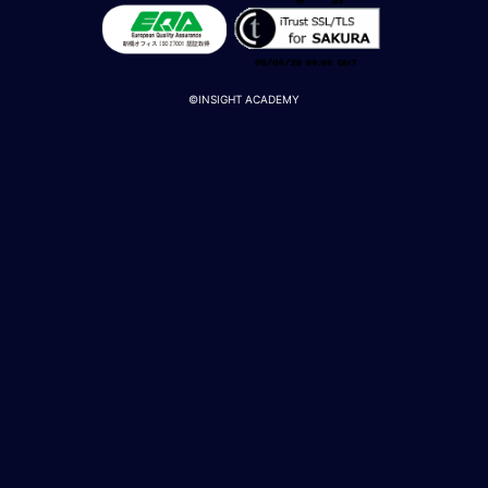
M
E
©INSIGHT ACADEMY
全
体
像
シ
リ
ー
ズ
別
国
別
駐
在
員
研
修
グ