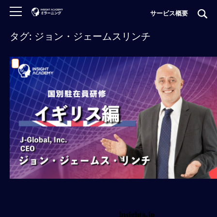
サービス概要
タグ: ジョン・ジェームスリンチ
ロ
グ
イ
ン
非
会
員
の
方
は
こ
ち
ら
H
O