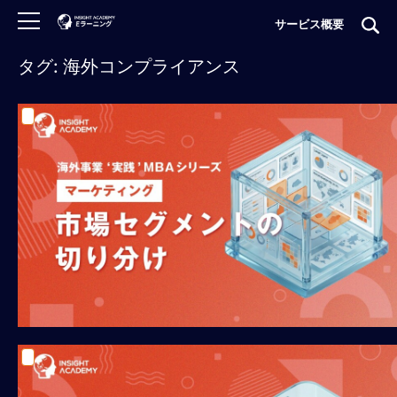
サービス概要
タグ: 海外コンプライアンス
ロ
グ
イ
ン
非
会
員
の
方
は
こ
ち
ら
H
O