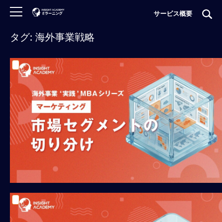
サービス概要
タグ: 海外事業戦略
ロ
グ
イ
ン
非
会
員
の
方
は
こ
ち
ら
H
O