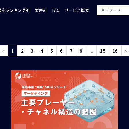
講座ランキング別
要件別
FAQ
サービス概要
«
1
2
3
4
5
6
7
8
...
15
16
»