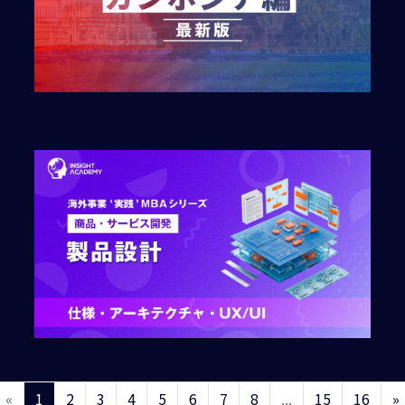
«
1
2
3
4
5
6
7
8
...
15
16
»