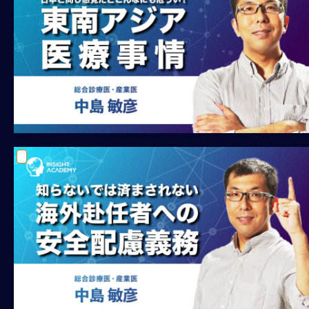
M
E
全
体
像
シ
リ
ー
ズ
別
国
別
駐
在
員
研
修
グ