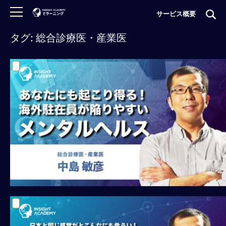
サービス概要
タグ: 総合診療医・産業医
ロ
グ
イ
ン
非
会
員
の
方
は
こ
ち
ら
H
O