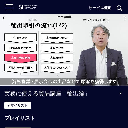
サービス概要
ロ
グ
イ
ン
非
会
員
の
方
は
こ
実務に使える貿易講座「輸出編」
ち
ら
+
マイリスト
プレイリスト
H
O