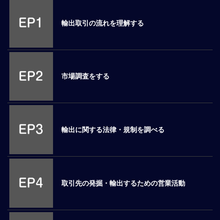
M
E
輸出取引の流れを理解する
全
体
像
市場調査をする
シ
リ
ー
ズ
別
輸出に関する法律・規制を調べる
国
別
駐
在
取引先の発掘・輸出するための営業活動
員
研
修
グ