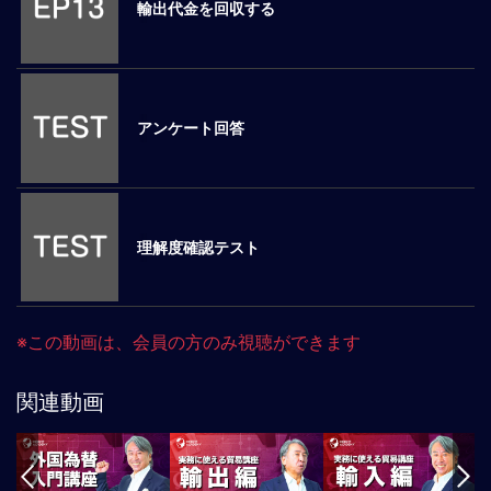
事
輸出代金を回収する
業
コ
ン
プ
ラ
アンケート回答
イ
ア
ン
ス：
国
理解度確認テスト
別
ビ
ジ
ネ
※この動画は、会員の方のみ視聴ができます
ス
法
関連動画
務
／
課
題