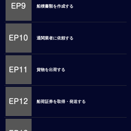
船積書類を作成する
マ
ネ
ジ
メ
ン
通関業者に依頼する
ト
概
要
外
国
貨物を出荷する
人
マ
ネ
ジ
メ
船荷証券を取得・発送する
ン
ト
海
外