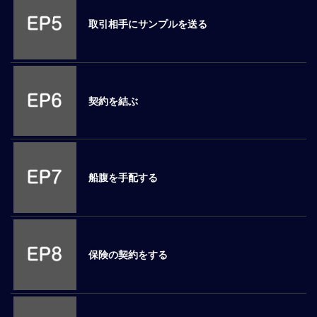
ロ
取引相手にサンプルを送る
ー
バ
ル
思
考
契約を結ぶ
グ
ロ
ー
バ
ル
船腹を手配する
マ
イ
ン
ド
醸
保険の契約をする
成
異
文
化