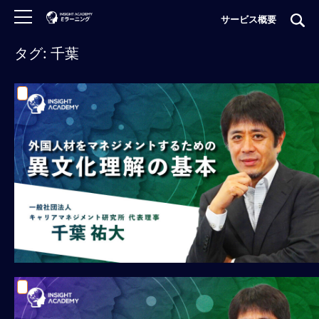
サービス概要
タグ: 千葉
ロ
グ
イ
ン
非
会
員
の
方
は
こ
ち
ら
H
O