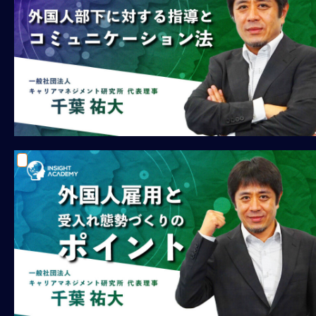
M
E
全
体
像
シ
リ
ー
ズ
別
国
別
駐
在
員
研
修
グ