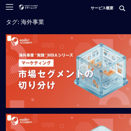
サービス概要
タグ: 海外事業
ロ
グ
イ
ン
非
会
員
の
方
は
こ
ち
ら
H
O