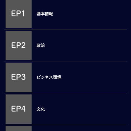
M
E
基本情報
全
体
像
政治
シ
リ
ー
ズ
別
ビジネス環境
国
別
駐
在
文化
員
研
修
グ