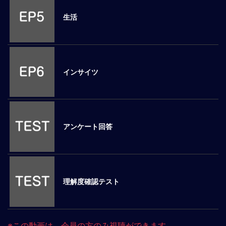
ロ
生活
ー
バ
ル
思
考
インサイツ
グ
ロ
ー
バ
ル
アンケート回答
マ
イ
ン
ド
醸
理解度確認テスト
成
異
文
※この動画は、会員の方のみ視聴ができます
化