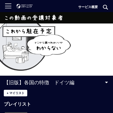
サービス概要
ロ
グ
イ
ン
非
会
員
の
方
は
こ
【旧版】各国の特徴 ドイツ編
ち
ら
+
マイリスト
プレイリスト
H
O