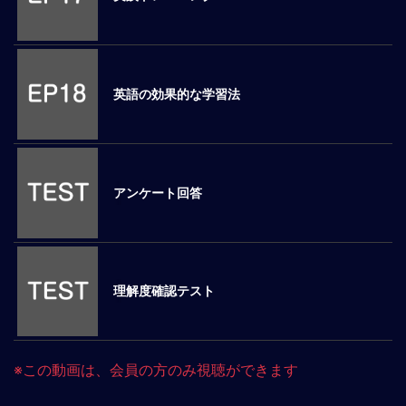
別
対
策
各
英語の効果的な学習法
国
の
特
徴
安
アンケート回答
全
対
策/
海
外
理解度確認テスト
赴
任
生
活
※この動画は、会員の方のみ視聴ができます
海