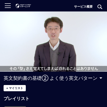
サービス概要
ロ
グ
イ
ン
非
会
員
の
方
は
こ
英文契約書の基礎② よく使う英文パターン
ち
ら
+
マイリスト
プレイリスト
H
O