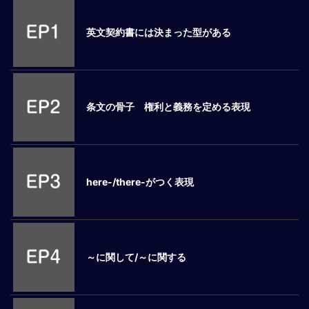
M
E
英文契約書には決まった型がある
全
体
像
条文の骨子 権利と義務を定める表現
シ
リ
ー
ズ
別
here-/there-がつく表現
国
別
駐
在
～に関して/～に関する
員
研
修
グ