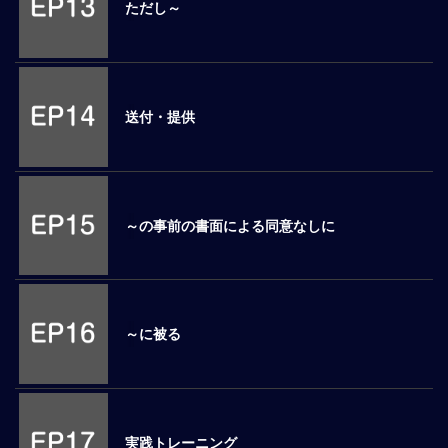
事
ただし～
業
コ
ン
プ
ラ
送付・提供
イ
ア
ン
ス：
国
～の事前の書面による同意なしに
別
ビ
ジ
ネ
ス
～に被る
法
務
／
課
題
実践トレーニング