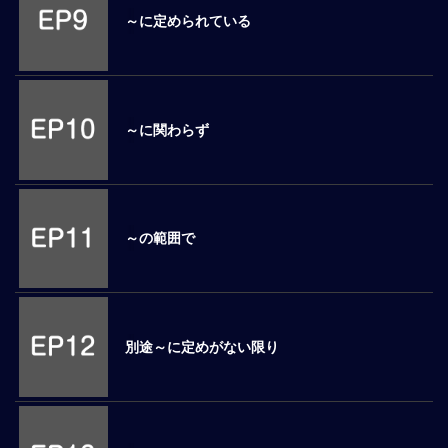
～に定められている
マ
ネ
ジ
メ
ン
～に関わらず
ト
概
要
外
国
～の範囲で
人
マ
ネ
ジ
メ
別途～に定めがない限り
ン
ト
海
外