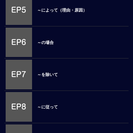
ロ
～によって（理由・原因）
ー
バ
ル
思
考
～の場合
グ
ロ
ー
バ
ル
～を除いて
マ
イ
ン
ド
醸
～に従って
成
異
文
化