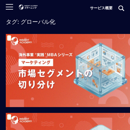
サービス概要
タグ: グローバル化
ロ
グ
イ
ン
非
会
員
の
方
は
こ
ち
ら
H
O