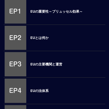
M
E
EUの重要性～ブリュッセル効果～
全
体
像
EUとは何か
シ
リ
ー
ズ
別
EUの主要機関と運営
国
別
駐
在
EUの法体系
員
研
修
グ