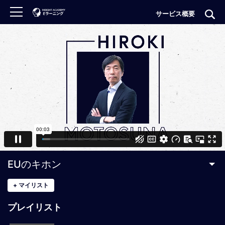
サービス概要
ロ
グ
イ
ン
非
会
員
の
方
は
こ
EUのキホン
ち
ら
+
マイリスト
プレイリスト
H
O