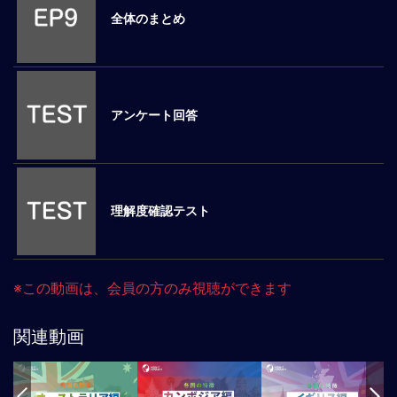
全体のまとめ
マ
ネ
ジ
メ
ン
アンケート回答
ト
概
要
外
国
理解度確認テスト
人
マ
ネ
ジ
※この動画は、会員の方のみ視聴ができます
メ
ン
関連動画
ト
海
外