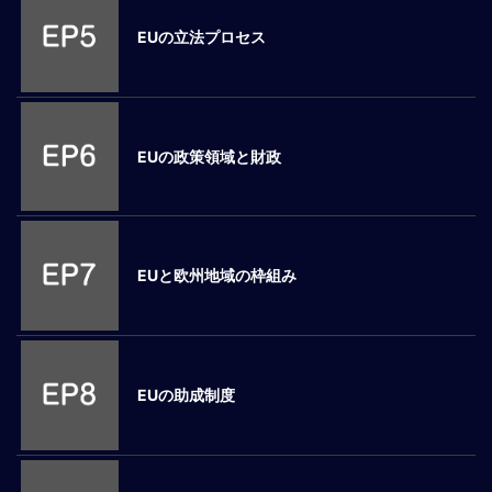
ロ
EUの立法プロセス
ー
バ
ル
思
考
EUの政策領域と財政
グ
ロ
ー
バ
ル
EUと欧州地域の枠組み
マ
イ
ン
ド
醸
EUの助成制度
成
異
文
化