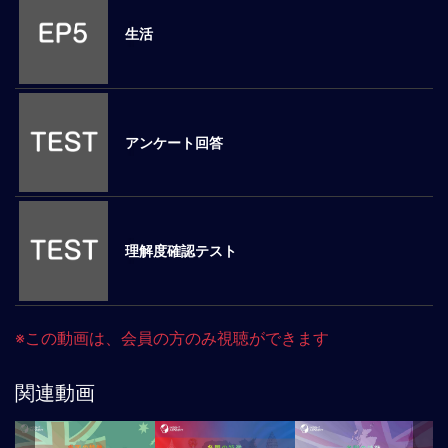
ロ
生活
ー
バ
ル
思
考
アンケート回答
グ
ロ
ー
バ
ル
理解度確認テスト
マ
イ
ン
ド
※この動画は、会員の方のみ視聴ができます
醸
成
関連動画
異
文
化