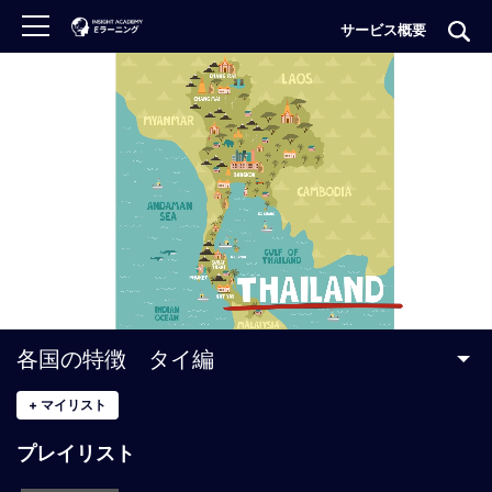
サービス概要
ロ
グ
イ
ン
非
会
員
の
方
は
こ
各国の特徴 タイ編
ち
ら
+
マイリスト
プレイリスト
H
O