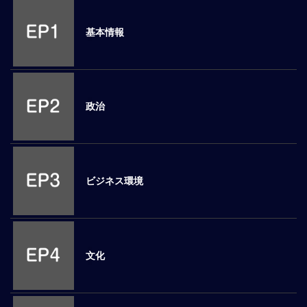
M
E
基本情報
全
体
像
政治
シ
リ
ー
ズ
別
ビジネス環境
国
別
駐
在
文化
員
研
修
グ