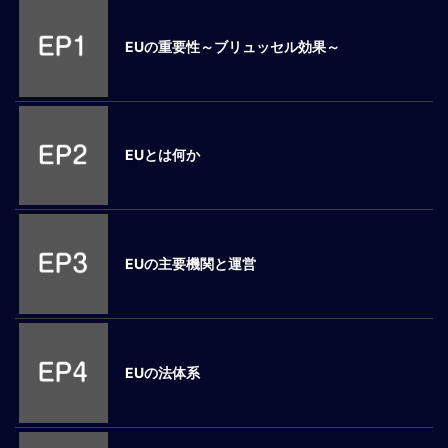
M
E
EUの重要性～ブリュッセル効果～
全
体
像
EUとは何か
シ
リ
ー
ズ
別
EUの主要機関と運営
国
別
駐
在
EUの法体系
員
研
修
グ