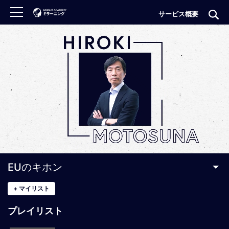
サービス概要
ロ
グ
イ
ン
非
会
員
の
方
は
こ
EUのキホン
ち
ら
+
マイリスト
プレイリスト
H
O