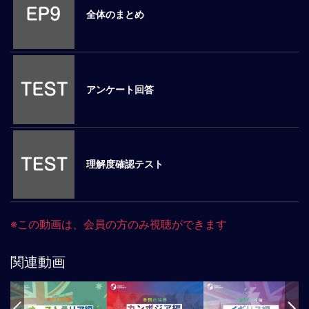
全体のまとめ
マ
ネ
ジ
メ
ン
アンケート回答
ト
概
要
外
国
理解度確認テスト
人
マ
ネ
ジ
※この動画は、会員の方のみ視聴ができます
メ
ン
関連動画
ト
海
外