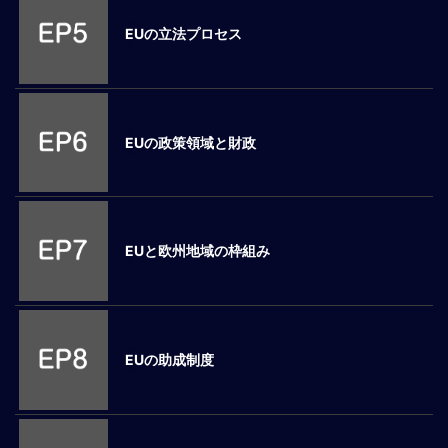
ロ
EUの立法プロセス
ー
バ
ル
思
考
EUの政策領域と財政
グ
ロ
ー
バ
ル
EUと欧州地域の枠組み
マ
イ
ン
ド
醸
EUの助成制度
成
異
文
化