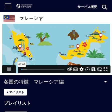
サービス概要
ロ
グ
イ
ン
非
会
員
の
方
は
こ
各国の特徴 マレーシア編
ち
ら
+
マイリスト
プレイリスト
H
O