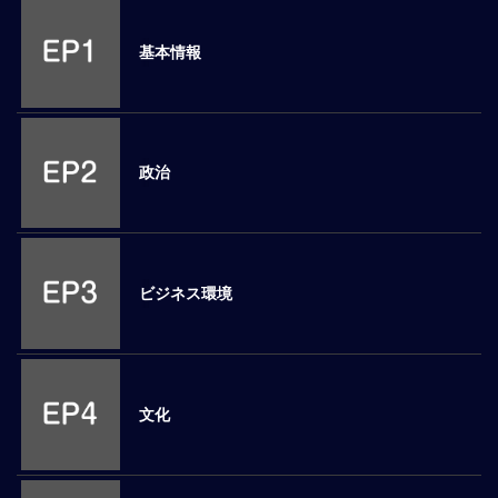
M
E
基本情報
全
体
像
政治
シ
リ
ー
ズ
別
ビジネス環境
国
別
駐
在
文化
員
研
修
グ