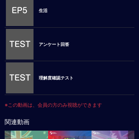
ロ
生活
ー
バ
ル
思
考
アンケート回答
グ
ロ
ー
バ
ル
理解度確認テスト
マ
イ
ン
ド
※この動画は、会員の方のみ視聴ができます
醸
成
関連動画
異
文
化