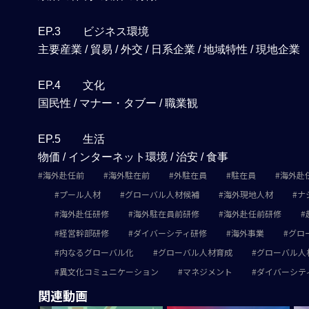
EP.3 ビジネス環境
主要産業 / 貿易 / 外交 / 日系企業 / 地域特性 / 現地企業
EP.4 文化
国民性 / マナー・タブー / 職業観
EP.5 生活
物価 / インターネット環境 / 治安 / 食事
海外赴任前
海外駐在前
外駐在員
駐在員
海外赴
プール人材
グローバル人材候補
海外現地人材
ナ
海外赴任研修
海外駐在員前研修
海外赴任前研修
経営幹部研修
ダイバーシティ研修
海外事業
グロ
内なるグローバル化
グローバル人材育成
グローバル人
異文化コミュニケーション
マネジメント
ダイバーシテ
関連動画