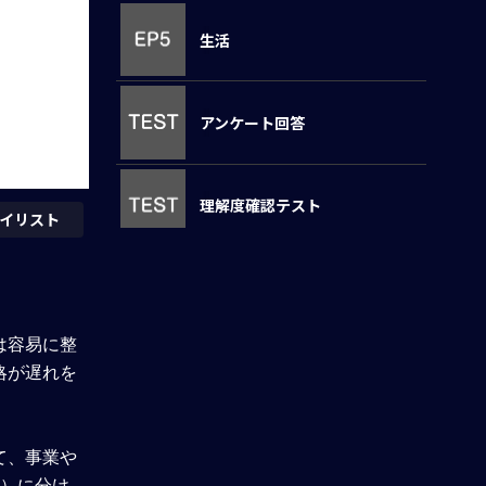
生活
アンケート回答
理解度確認テスト
イリスト
は容易に整
略が遅れを
て、事業や
活）に分け