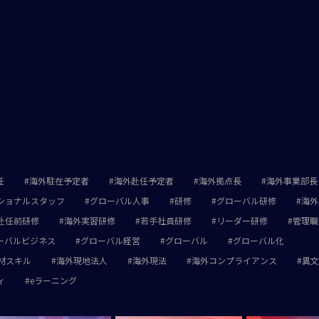
任
海外駐在予定者
海外赴任予定者
海外拠点長
海外事業部長
ショナルスタッフ
グローバル人事
研修
グローバル研修
海外
赴任前研修
海外実習研修
若手社員研修
リーダー研修
管理職
ーバルビジネス
グローバル経営
グローバル
グローバル化
材スキル
海外現地法人
海外現法
海外コンプライアンス
異文
ィ
eラーニング