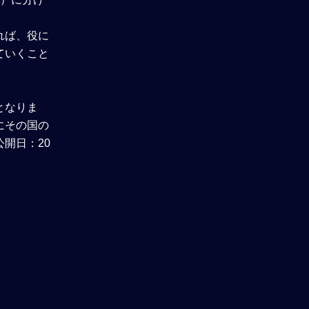
れば、役に
ていくこと
となりま
にその国の
開日：20