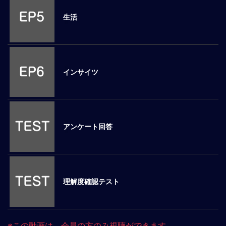
ロ
生活
ー
バ
ル
思
考
インサイツ
グ
ロ
ー
バ
ル
アンケート回答
マ
イ
ン
ド
醸
理解度確認テスト
成
異
文
※この動画は、会員の方のみ視聴ができます
化