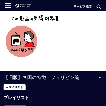
サービス概要
ロ
グ
イ
ン
非
会
員
の
方
は
こ
【旧版】各国の特徴 フィリピン編
ち
ら
+
マイリスト
プレイリスト
H
O