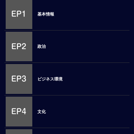
M
E
基本情報
全
体
像
政治
シ
リ
ー
ズ
別
ビジネス環境
国
別
駐
在
文化
員
研
修
グ