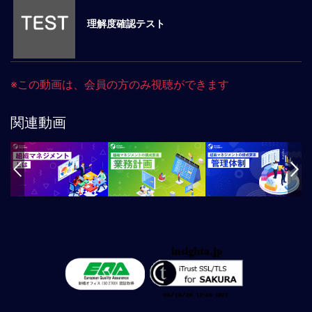
ロ
理解度確認テスト
ー
バ
ル
思
※この動画は、会員の方のみ視聴ができます
考
グ
関連動画
ロ
ー
バ
ル
マ
イ
ン
ド
醸
成
異
文
化