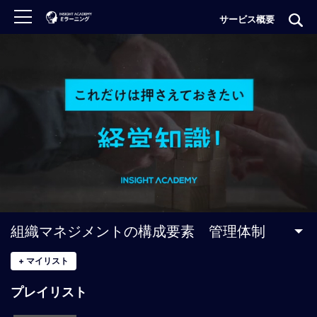
サービス概要
ロ
グ
イ
ン
非
会
員
の
方
は
こ
組織マネジメントの構成要素 管理体制
ち
ら
+
マイリスト
プレイリスト
H
O