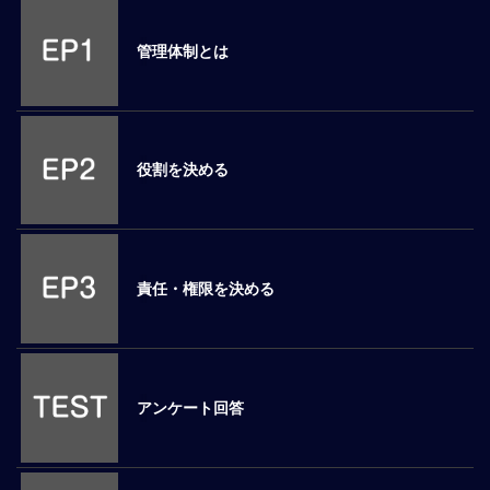
M
E
管理体制とは
全
体
像
役割を決める
シ
リ
ー
ズ
別
責任・権限を決める
国
別
駐
在
アンケート回答
員
研
修
グ