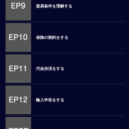
貿易条件を理解する
マ
ネ
ジ
メ
ン
保険の契約をする
ト
概
要
外
国
代金決済をする
人
マ
ネ
ジ
メ
輸入申告をする
ン
ト
海
外