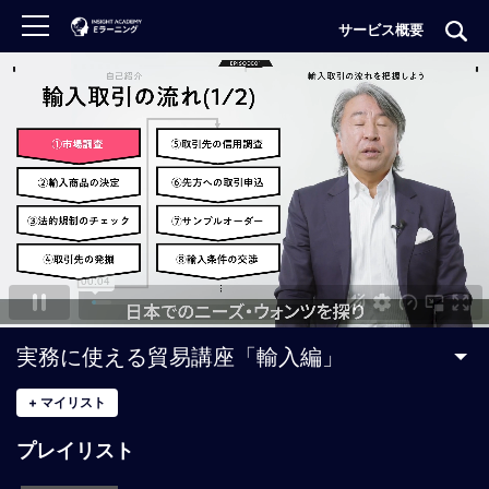
サービス概要
ロ
グ
イ
ン
非
会
員
の
方
は
こ
実務に使える貿易講座「輸入編」
ち
ら
+
マイリスト
プレイリスト
H
O