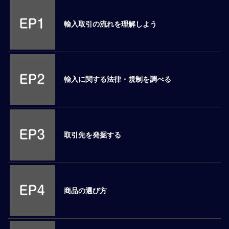
M
E
輸入取引の流れを理解しよう
全
体
像
輸入に関する法律・規制を調べる
シ
リ
ー
ズ
別
取引先を発掘する
国
別
駐
在
商品の選び方
員
研
修
グ