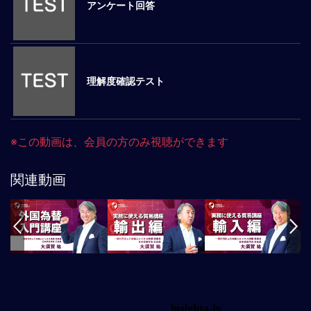
事
アンケート回答
業
コ
ン
プ
ラ
理解度確認テスト
イ
ア
ン
ス：
※この動画は、会員の方のみ視聴ができます
国
別
関連動画
ビ
ジ
ネ
ス
法
務
／
課
題