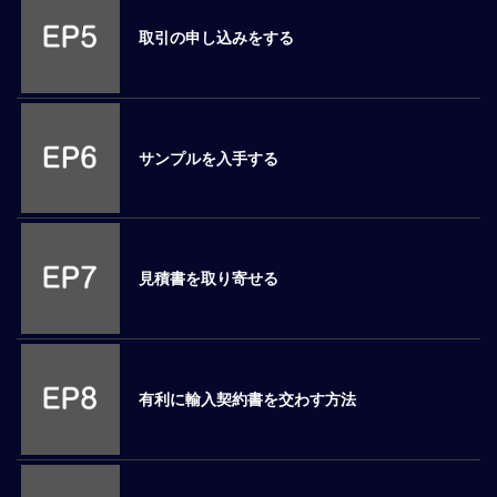
ロ
取引の申し込みをする
ー
バ
ル
思
考
サンプルを入手する
グ
ロ
ー
バ
ル
見積書を取り寄せる
マ
イ
ン
ド
醸
有利に輸入契約書を交わす方法
成
異
文
化