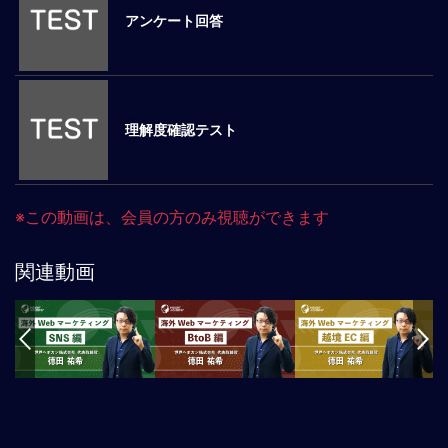
アンケート回答
マ
ネ
ジ
メ
ン
理解度確認テスト
ト
概
要
外
※この動画は、会員の方のみ視聴ができます
国
人
マ
関連動画
ネ
ジ
メ
ン
ト
海
外