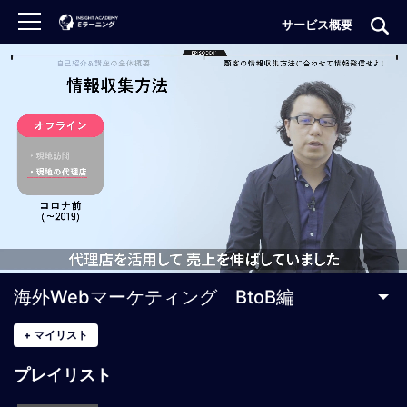
サービス概要
ロ
グ
イ
ン
非
会
員
の
方
は
こ
海外Webマーケティング BtoB編
ち
ら
+
マイリスト
プレイリスト
H
O