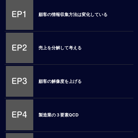
M
E
顧客の情報収集方法は変化している
全
体
像
売上を分解して考える
シ
リ
ー
ズ
別
顧客の解像度を上げる
国
別
駐
在
製造業の３要素QCD
員
研
修
グ