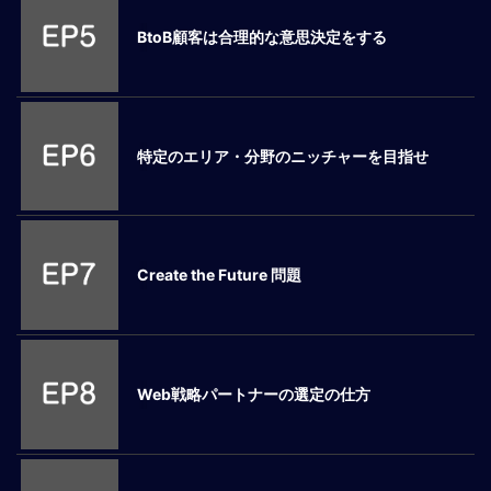
ロ
BtoB顧客は合理的な意思決定をする
ー
バ
ル
思
考
特定のエリア・分野のニッチャーを目指せ
グ
ロ
ー
バ
ル
Create the Future 問題
マ
イ
ン
ド
醸
Web戦略パートナーの選定の仕方
成
異
文
化