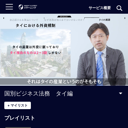
サービス概要
ロ
グ
イ
ン
非
会
員
の
方
は
こ
国別ビジネス法務 タイ編
ち
ら
+
マイリスト
プレイリスト
H
O