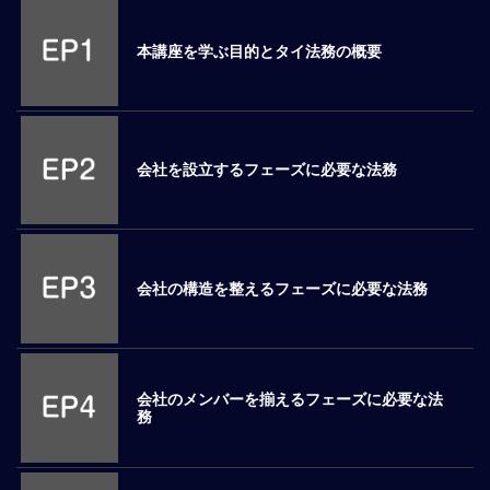
M
E
本講座を学ぶ目的とタイ法務の概要
全
体
像
会社を設立するフェーズに必要な法務
シ
リ
ー
ズ
別
会社の構造を整えるフェーズに必要な法務
国
別
駐
在
会社のメンバーを揃えるフェーズに必要な法
員
務
研
修
グ