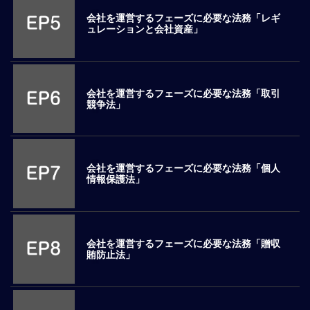
ロ
会社を運営するフェーズに必要な法務「レギ
ー
ュレーションと会社資産」
バ
ル
思
考
会社を運営するフェーズに必要な法務「取引
競争法」
グ
ロ
ー
バ
会社を運営するフェーズに必要な法務「個人
ル
情報保護法」
マ
イ
ン
ド
会社を運営するフェーズに必要な法務「贈収
醸
賄防止法」
成
異
文
化