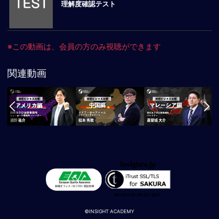
事
理解度確認テスト
業
コ
ン
プ
※この動画は、会員の方のみ視聴ができます
ラ
イ
関連動画
ア
ン
ス：
国
別
ビ
ジ
ネ
ス
法
務
／
課
©INSIGHT ACADEMY
題