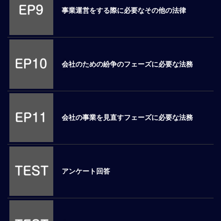
事業運営をする際に必要なその他の法律
マ
ネ
ジ
メ
ン
会社のための紛争のフェーズに必要な法務
ト
概
要
外
国
会社の事業を見直すフェーズに必要な法務
人
マ
ネ
ジ
メ
アンケート回答
ン
ト
海
外