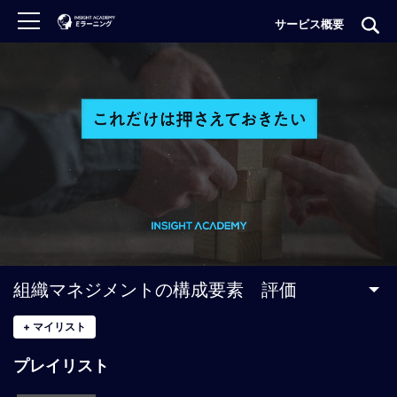
サービス概要
ロ
グ
イ
ン
非
会
員
の
方
は
こ
組織マネジメントの構成要素 評価
ち
ら
+
マイリスト
プレイリスト
H
O