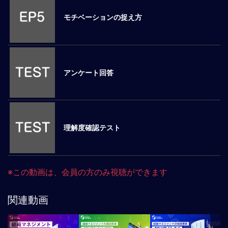
ロ
モチベーションの捉え方
ー
バ
ル
思
考
アンケート回答
グ
ロ
ー
バ
ル
理解度確認テスト
マ
イ
ン
ド
※この動画は、会員の方のみ視聴ができます
醸
成
関連動画
異
文
化