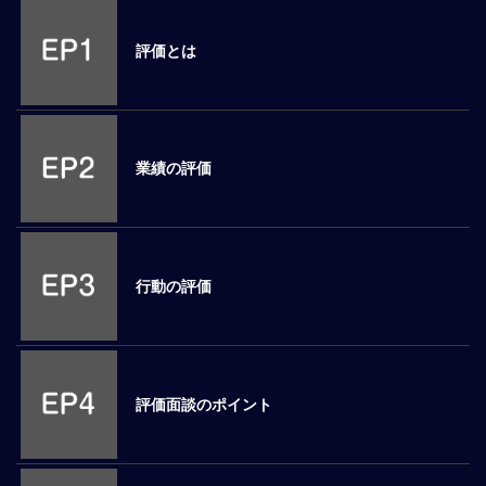
M
E
評価とは
全
体
像
業績の評価
シ
リ
ー
ズ
別
行動の評価
国
別
駐
在
評価面談のポイント
員
研
修
グ