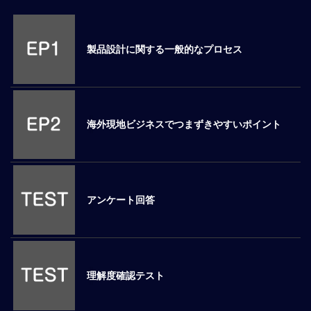
M
E
製品設計に関する一般的なプロセス
全
体
像
海外現地ビジネスでつまずきやすいポイント
シ
リ
ー
ズ
別
国
アンケート回答
別
駐
在
員
研
理解度確認テスト
修
グ