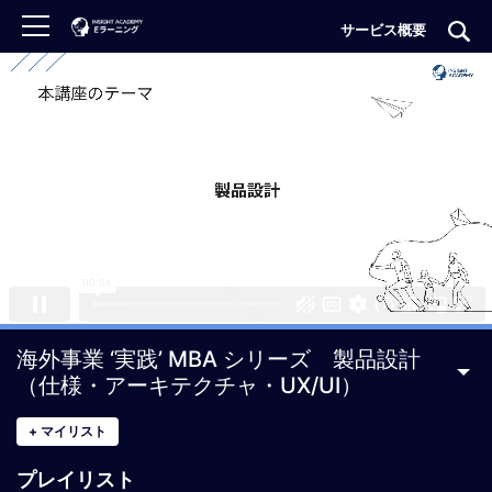
サービス概要
ロ
グ
イ
ン
非
会
員
の
方
は
こ
海外事業 ‘実践’ MBA シリーズ 製品設計
ち
（仕様・アーキテクチャ・UX/UI）
ら
+
マイリスト
H
プレイリスト
O