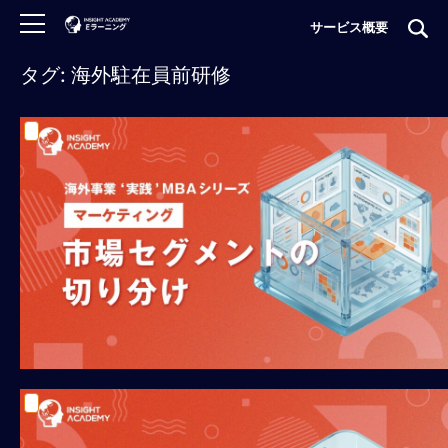
サービス概要
タグ: 海外駐在員前研修
ロ
グ
イ
ン
非
会
員
の
方
は
こ
ち
ら
H
O