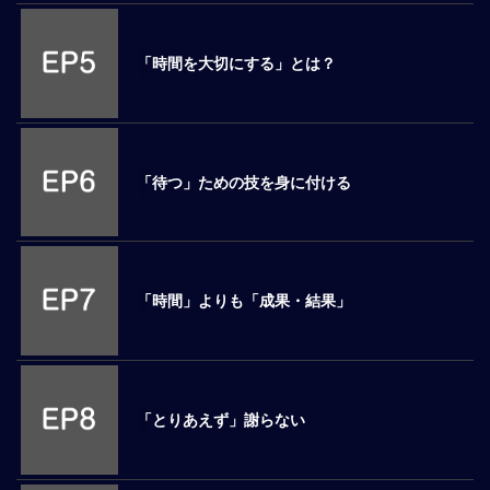
ロ
ー
「時間を大切にする」とは？
バ
ル
思
考
グ
「待つ」ための技を身に付ける
ロ
ー
バ
ル
マ
「時間」よりも「成果・結果」
イ
ン
ド
醸
成
「とりあえず」謝らない
異
文
化