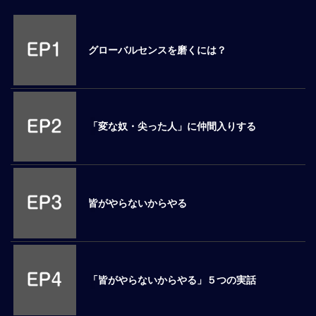
M
E
グローバルセンスを磨くには？
全
体
像
「変な奴・尖った人」に仲間入りする
シ
リ
ー
ズ
別
国
皆がやらないからやる
別
駐
在
員
研
「皆がやらないからやる」５つの実話
修
グ