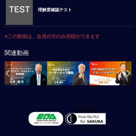
事
業
理解度確認テスト
コ
ン
プ
ラ
※この動画は、会員の方のみ視聴ができます
イ
ア
関連動画
ン
ス：
国
別
ビ
ジ
ネ
ス
法
務
／
課
題