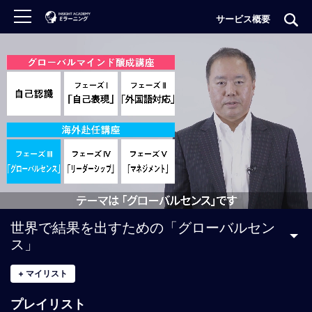
サービス概要
ロ
グ
イ
ン
非
会
員
の
方
は
こ
世界で結果を出すための「グローバルセン
ち
ス」
ら
+
マイリスト
H
プレイリスト
O