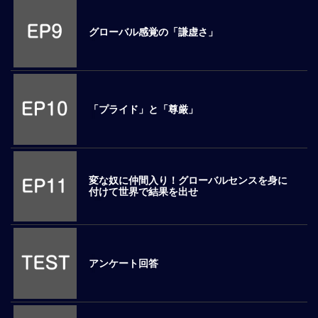
マ
ネ
グローバル感覚の「謙虚さ」
ジ
メ
ン
ト
概
「プライド」と「尊厳」
要
外
国
人
変な奴に仲間入り！グローバルセンスを身に
マ
付けて世界で結果を出せ
ネ
ジ
メ
ン
アンケート回答
ト
海
外