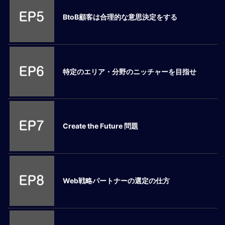
ロ
BtoB顧客は合理的な意思決定をする
ー
バ
ル
思
考
特定のエリア・分野のニッチャーを目指せ
グ
ロ
ー
バ
ル
Create the Future 問題
マ
イ
ン
ド
醸
Web戦略パートナーの選定の仕方
成
異
文
化