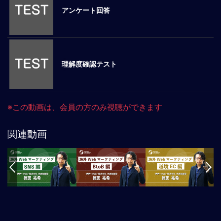
アンケート回答
マ
ネ
ジ
メ
ン
理解度確認テスト
ト
概
要
外
※この動画は、会員の方のみ視聴ができます
国
人
マ
関連動画
ネ
ジ
メ
ン
ト
海
外