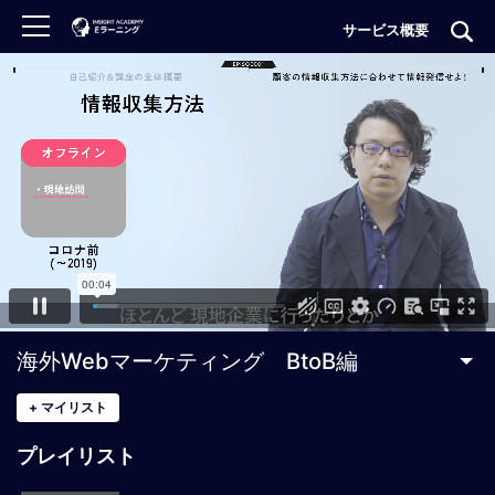
サービス概要
ロ
グ
イ
ン
非
会
員
の
方
は
こ
海外Webマーケティング BtoB編
ち
ら
+
マイリスト
プレイリスト
H
O