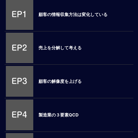
M
E
顧客の情報収集方法は変化している
全
体
像
売上を分解して考える
シ
リ
ー
ズ
別
顧客の解像度を上げる
国
別
駐
在
製造業の３要素QCD
員
研
修
グ