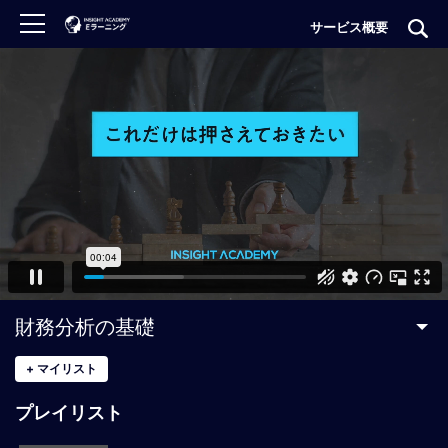
サービス概要
ロ
グ
イ
ン
非
会
員
の
方
は
こ
財務分析の基礎
ち
ら
+
マイリスト
プレイリスト
H
O