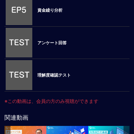
ロ
資金繰り分析
ー
バ
ル
思
考
アンケート回答
グ
ロ
ー
バ
ル
理解度確認テスト
マ
イ
ン
ド
※この動画は、会員の方のみ視聴ができます
醸
成
関連動画
異
文
化