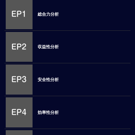
M
E
総合力分析
全
体
像
収益性分析
シ
リ
ー
ズ
別
安全性分析
国
別
駐
在
効率性分析
員
研
修
グ