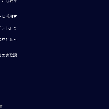
」が必要不
うに活用す
イント」と
構成となっ
業の実務課
前