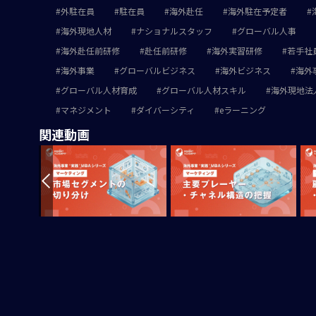
外駐在員
駐在員
海外赴任
海外駐在予定者
海外現地人材
ナショナルスタッフ
グローバル人事
海外赴任前研修
赴任前研修
海外実習研修
若手社
海外事業
グローバルビジネス
海外ビジネス
海外
グローバル人材育成
グローバル人材スキル
海外現地法
マネジメント
ダイバーシティ
eラーニング
関連動画