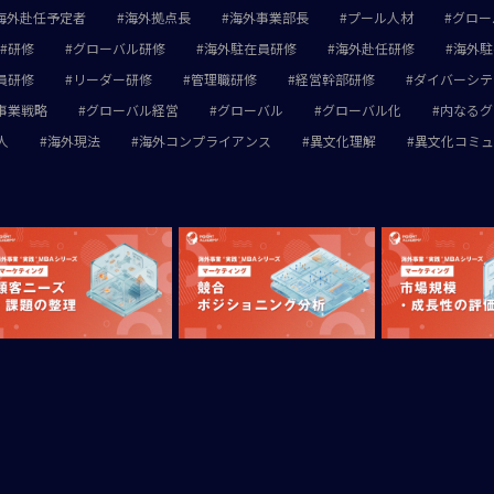
海外赴任予定者
海外拠点長
海外事業部長
プール人材
グロー
研修
グローバル研修
海外駐在員研修
海外赴任研修
海外駐
員研修
リーダー研修
管理職研修
経営幹部研修
ダイバーシテ
事業戦略
グローバル経営
グローバル
グローバル化
内なるグ
人
海外現法
海外コンプライアンス
異文化理解
異文化コミュ